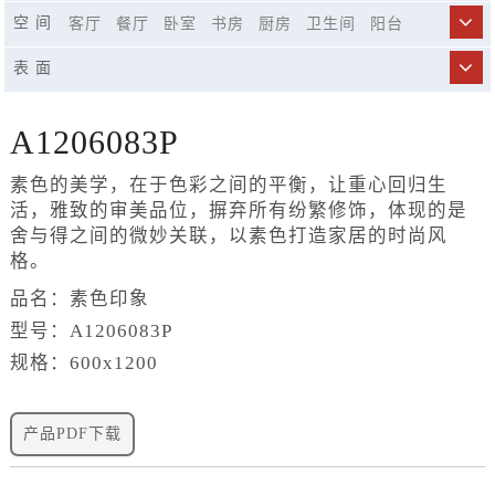
750x1500
800x800
900x1800
空 间
客厅
餐厅
卧室
书房
厨房
卫生间
阳台
商业空间
市政工程
精品酒店
休闲娱乐场所
表 面
楼梯
A1206083P
素色的美学，在于色彩之间的平衡，让重心回归生
活，雅致的审美品位，摒弃所有纷繁修饰，体现的是
舍与得之间的微妙关联，以素色打造家居的时尚风
格。
品名：素色印象
型号：A1206083P
规格：600x1200
产品PDF下载