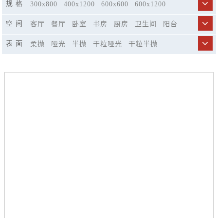
规 格
300x800
400x1200
600x600
600x1200
750x1500
800x800
900x1800
空 间
客厅
餐厅
卧室
书房
厨房
卫生间
阳台
商业空间
市政工程
精品酒店
休闲娱乐场所
表 面
柔抛
哑光
半抛
干粒哑光
干粒半抛
楼梯
仿古模具哑光
荔枝面哑光