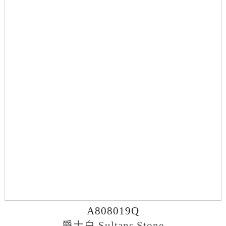
A808019Q
爵士白 Sultans Stone