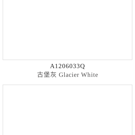
A1206033Q
古堡灰 Glacier White