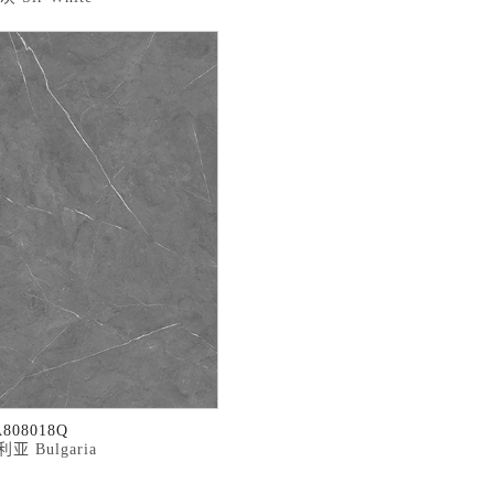
A808018Q
亚 Bulgaria