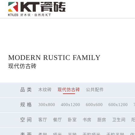
121312
MODERN RUSTIC FAMILY
现代仿古砖
品 类
木纹砖
现代仿古砖
公共配件
规 格
300x800
400x1200
600x600
600x1200
空 间
客厅
餐厅
卧室
书房
厨房
卫生间
表 面
柔抛
哑光
半抛
干粒哑光
干粒半抛
仿