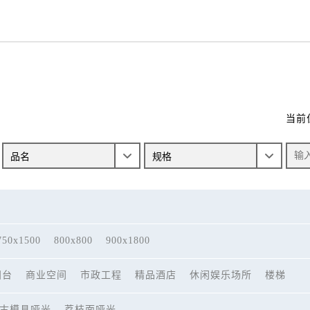
当前
750x1500
800x800
900x1800
阳台
商业空间
市政工程
精品酒店
休闲娱乐场所
楼梯
古模具哑光
荔枝面哑光