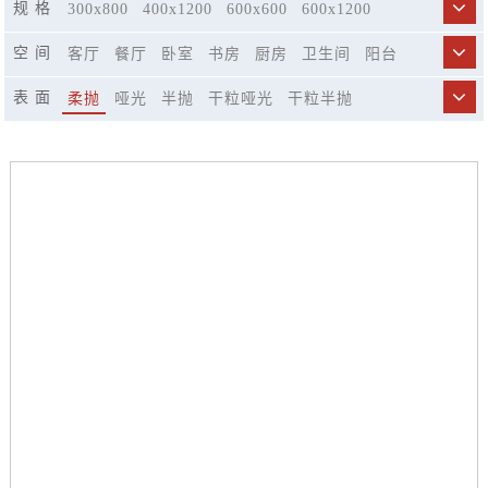
规 格
300x800
400x1200
600x600
600x1200
750x1500
800x800
900x1800
空 间
客厅
餐厅
卧室
书房
厨房
卫生间
阳台
商业空间
市政工程
精品酒店
休闲娱乐场所
表 面
柔抛
哑光
半抛
干粒哑光
干粒半抛
楼梯
仿古模具哑光
荔枝面哑光