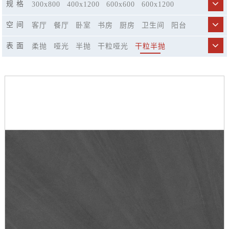
规 格
300x800
400x1200
600x600
600x1200
750x1500
800x800
900x1800
空 间
客厅
餐厅
卧室
书房
厨房
卫生间
阳台
商业空间
市政工程
精品酒店
休闲娱乐场所
表 面
柔抛
哑光
半抛
干粒哑光
干粒半抛
楼梯
仿古模具哑光
荔枝面哑光