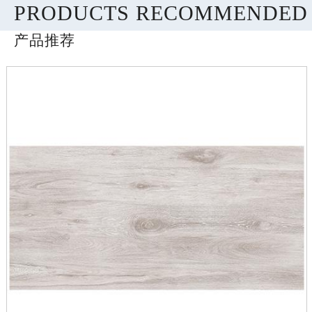
PRODUCTS RECOMMENDED
产品推荐