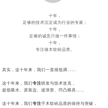
十年，
足够的技术沉淀成为行业的专家；
十年，
足够的诚意只做一件事情；
十年，
专注做木纹砖品类。
其实，这十年来，我们一直很低调……
这十年来，我们
专注
研发与技术攻克，
超低吸水、原装边、波浪形、凹凸模具……
这十年来，我们
专注
于木纹砖品质的保持与突破，