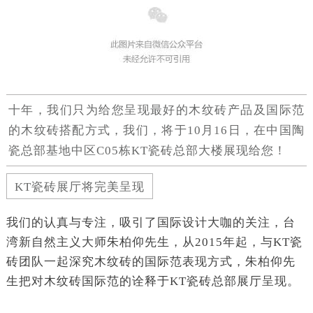
十年，我们只为给您呈现最好的木纹砖产品及国际范
的木纹砖搭配方式，我们，将于10月16日，在中国陶
瓷总部基地中区C05栋KT瓷砖总部大楼展现给您！
KT瓷砖展厅将完美呈现
我们的认真与专注，吸引了国际设计大咖的关注，台
湾新自然主义大师朱柏仰先生，从2015年起，与KT瓷
砖团队一起深究木纹砖的国际范表现方式，朱柏仰先
生把对木纹砖国际范的诠释于KT瓷砖总部展厅呈现。