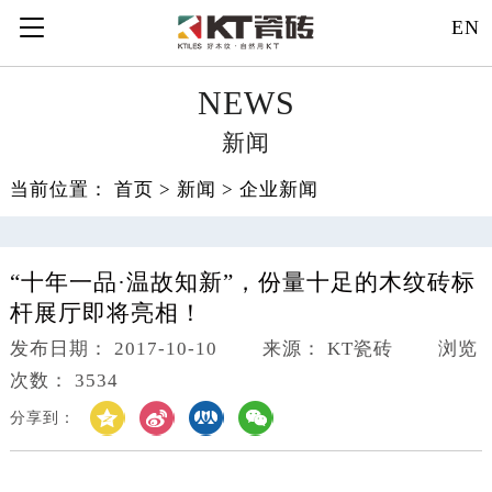
EN
NEWS
新闻
当前位置：
首页
>
新闻
>
企业新闻
“十年一品·温故知新”，份量十足的木纹砖标
杆展厅即将亮相！
发布日期： 2017-10-10 来源： KT瓷砖 浏览
次数： 3534
分享到：