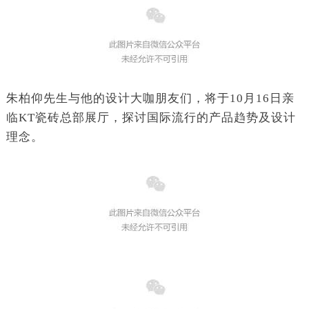
朱柏仰先生与他的设计大咖朋友们，将于10月16日亲
临KT瓷砖总部展厅，探讨国际流行的产品趋势及设计
理念。