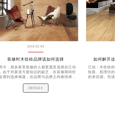
2018-02-04
装修时木纹砖品牌该如何选择
如何解开
而今，很多家里装修的人都更愿意选择自己动
已知：木纹砖的
，由于对家居方面知识的缺乏，在装修期间经
纹路、肌理仿的
会遇到选择难题，在品牌与品牌之间难抉择，
的亲切感。凭借
一品牌的不同产品之间也同样难抉择，今天小
领传统木地板的
就来跟大家分享一下木纹砖品牌之间该如何选
经济的漏洞，市
DETAILS
择吧。
品。 求证：
如何辨别其质