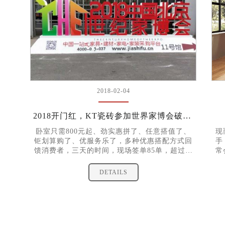
2018-02-04
2018开门红，KT瓷砖参加世界家博会破百万销售额！
卧室只需800元起、劲实惠拼了、任意搭值了、
现
钜划算购了、优服务乐了，多种优惠搭配方式回
手
馈消费者，三天的时间，现场签单85单，超过百
常
万销售额
同
编
DETAILS