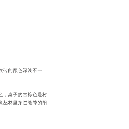
纹砖的颜色深浅不一
色，桌子的古棕色是树
像丛林里穿过缝隙的阳