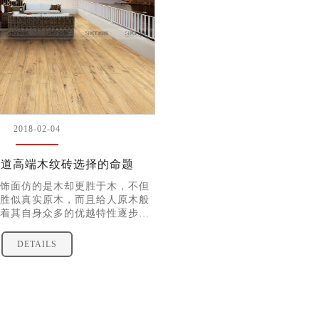
2018-02-04
2018-02-04
这道高端木纹砖选择的命题
装饰木纹砖铺贴效果
饰面仿的是木却更胜于木，不但
随着社会的不断发展，人民
胜似真实原木，而且给人原木般
高，人们对居室环境的要求
着其自身众多的优越特性逐步占
砖作为每个家庭装修的必选
市场份额。可是近年来由于市场
效果对整个居室的影响
场上出现了不少仿冒伪劣的劣质
DETAILS
DETAILS
消费者在选择高端木纹砖的时候该
量的好坏，做出正确的选择呢？