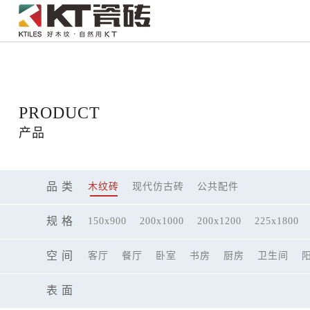
PRODUCT
产品
品 类
木纹砖
现代仿古砖
公共配件
规 格
150x900
200x1000
200x1200
225x1800
空 间
客厅
餐厅
卧室
书房
厨房
卫生间
表 面