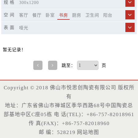
规 格
300x1200
空 间
客厅
餐厅
卧室
书房
厨房
卫生间
阳台
商业空间
市政工程
精品酒店
休闲娱乐场所
表 面
哑光
楼梯
暂无记录！
跳至：
页
Copyright © 2018 佛山市悦思创陶瓷有限公司 版权所
有
地址：广东省佛山市禅城区季华西路68号中国陶瓷总
部基地中区C座05栋 电 话(TEL)：+86-757-82018961
传 真(FAX)：+86-757-82018960
邮 编：528219
网站地图