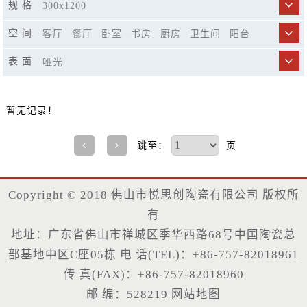
规 格
300x1200
空 间
客厅
餐厅
卧室
书房
厨房
卫生间
阳台
商业空间
市政工程
精品酒店
休闲娱乐场所
表 面
哑光
楼梯
暂无记录！
跳至：
页
Copyright © 2018 佛山市悦思创陶瓷有限公司 版权所
有
地址：广东省佛山市禅城区季华西路68号中国陶瓷总
部基地中区C座05栋 电 话(TEL)：+86-757-82018961
传 真(FAX)：+86-757-82018960
邮 编：528219
网站地图