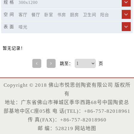
规 格
300x1200
空 间
客厅
餐厅
卧室
书房
厨房
卫生间
阳台
商业空间
市政工程
精品酒店
休闲娱乐场所
表 面
哑光
楼梯
暂无记录！
跳至：
页
Copyright © 2018 佛山市悦思创陶瓷有限公司 版权所
有
地址：广东省佛山市禅城区季华西路68号中国陶瓷总
部基地中区C座05栋 电 话(TEL)：+86-757-82018961
传 真(FAX)：+86-757-82018960
邮 编：528219
网站地图