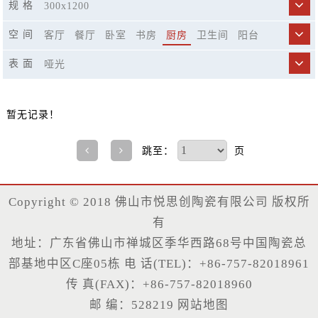
规 格
300x1200
空 间
客厅
餐厅
卧室
书房
厨房
卫生间
阳台
商业空间
市政工程
精品酒店
休闲娱乐场所
表 面
哑光
楼梯
暂无记录！
跳至：
页
Copyright © 2018 佛山市悦思创陶瓷有限公司 版权所
有
地址：广东省佛山市禅城区季华西路68号中国陶瓷总
部基地中区C座05栋 电 话(TEL)：+86-757-82018961
传 真(FAX)：+86-757-82018960
邮 编：528219
网站地图