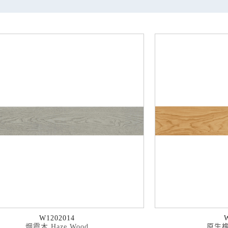
W1202014
烟霞木 Haze Wood
原生橡木