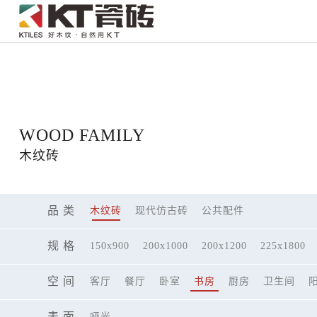
121312
WOOD FAMILY
木纹砖
品 类
木纹砖
现代仿古砖
公共配件
规 格
150x900
200x1000
200x1200
225x1800
空 间
客厅
餐厅
卧室
书房
厨房
卫生间
表 面
哑光