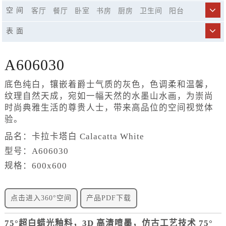
750x1500
800x800
900x1800
空 间
客厅
餐厅
卧室
书房
厨房
卫生间
阳台
商业空间
市政工程
精品酒店
休闲娱乐场所
表 面
楼梯
A606030
底色纯白，镶嵌着爵士气质的灰色，色调柔和温馨，
纹理自然天成，宛如一幅天然的水墨山水画，为崇尚
时尚典雅生活的尊贵人士，带来高品位的空间视觉体
验。
品名：卡拉卡塔白 Calacatta White
型号：A606030
规格：600x600
点击进入360°空间
产品PDF下载
75°超白蜡光釉料，3D 高清喷墨，仿古工艺技术 75°