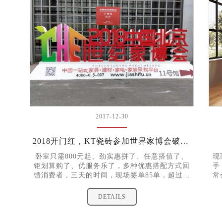
2017-12-30
2018开门红，KT瓷砖参加世界家博会破百万销售额！
卧室只需800元起、劲实惠拼了、任意搭值了、
现
钜划算购了、优服务乐了，多种优惠搭配方式回
手
馈消费者，三天的时间，现场签单85单，超过百
常
万销售额
同
编
DETAILS