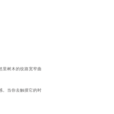
然里树木的纹路宽窄曲
感。当你去触摸它的时
。