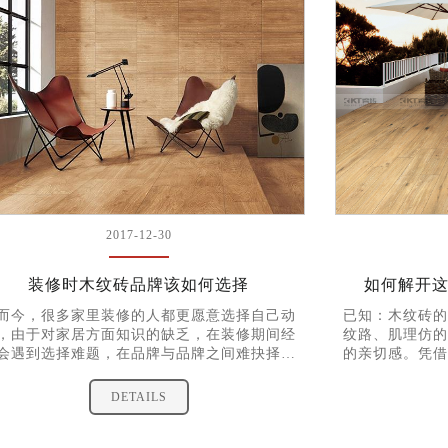
2017-12-30
装修时木纹砖品牌该如何选择
如何解开
而今，很多家里装修的人都更愿意选择自己动
已知：木纹砖的
，由于对家居方面知识的缺乏，在装修期间经
纹路、肌理仿的
会遇到选择难题，在品牌与品牌之间难抉择，
的亲切感。凭借
一品牌的不同产品之间也同样难抉择，今天小
领传统木地板的
就来跟大家分享一下木纹砖品牌之间该如何选
经济的漏洞，市
DETAILS
择吧。
品。 求证：
如何辨别其质