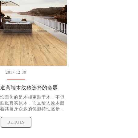
2017-12-30
2017-12-30
这道高端木纹砖选择的命题
装饰木纹砖铺贴效果
饰面仿的是木却更胜于木，不但
随着社会的不断发展，人民
胜似真实原木，而且给人原木般
高，人们对居室环境的要求
着其自身众多的优越特性逐步占
砖作为每个家庭装修的必选
市场份额。可是近年来由于市场
效果对整个居室的影响
场上出现了不少仿冒伪劣的劣质
DETAILS
DETAILS
消费者在选择高端木纹砖的时候该
量的好坏，做出正确的选择呢？