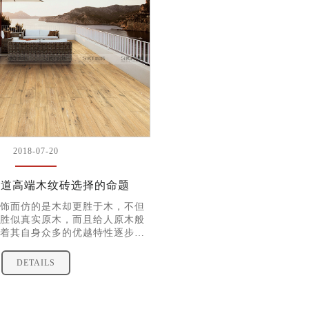
2018-07-20
2018-07-20
这道高端木纹砖选择的命题
装饰木纹砖铺贴效果
饰面仿的是木却更胜于木，不但
随着社会的不断发展，人民
胜似真实原木，而且给人原木般
高，人们对居室环境的要求
着其自身众多的优越特性逐步占
砖作为每个家庭装修的必选
市场份额。可是近年来由于市场
效果对整个居室的影响
场上出现了不少仿冒伪劣的劣质
DETAILS
DETAILS
消费者在选择高端木纹砖的时候该
量的好坏，做出正确的选择呢？