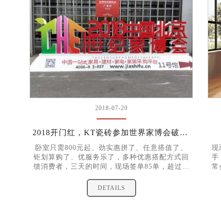
2018-07-20
2018开门红，KT瓷砖参加世界家博会破百万销售额！
卧室只需800元起、劲实惠拼了、任意搭值了、
现
钜划算购了、优服务乐了，多种优惠搭配方式回
手
馈消费者，三天的时间，现场签单85单，超过百
常
万销售额
同
编
DETAILS