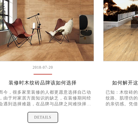
2018-07-20
装修时木纹砖品牌该如何选择
如何解开
而今，很多家里装修的人都更愿意选择自己动
已知：木纹砖的
，由于对家居方面知识的缺乏，在装修期间经
纹路、肌理仿的
会遇到选择难题，在品牌与品牌之间难抉择，
的亲切感。凭借
一品牌的不同产品之间也同样难抉择，今天小
领传统木地板的
就来跟大家分享一下木纹砖品牌之间该如何选
经济的漏洞，市
DETAILS
择吧。
品。 求证：
如何辨别其质