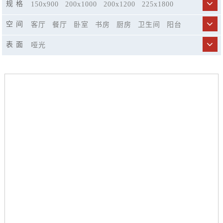
规 格
150x900
200x1000
200x1200
225x1800
250x1500
300x800
400x1200
596x298
空 间
客厅
餐厅
卧室
书房
厨房
卫生间
阳台
600x600
600x1200
750x1500
900x1800
商业空间
市政工程
精品酒店
休闲娱乐场所
表 面
哑光
楼梯