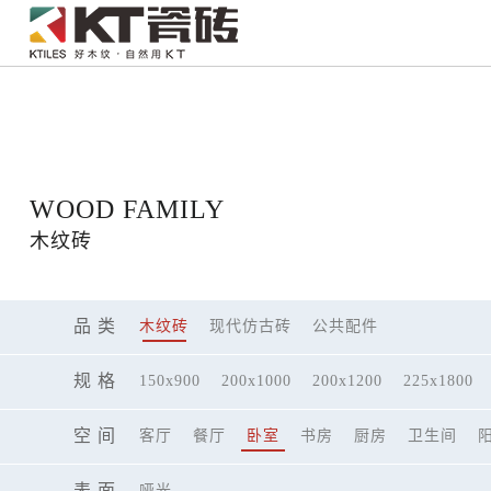
121312
WOOD FAMILY
木纹砖
品 类
木纹砖
现代仿古砖
公共配件
规 格
150x900
200x1000
200x1200
225x1800
空 间
客厅
餐厅
卧室
书房
厨房
卫生间
表 面
哑光