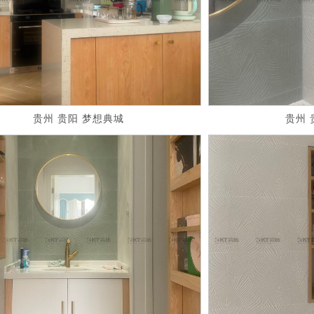
贵州 贵阳 梦想典城
贵州 