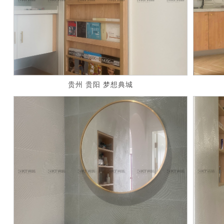
贵州 贵阳 梦想典城